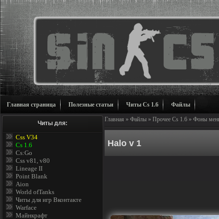
Главная страница
Полезные статьи
Читы Cs 1.6
Файлы
Главная
»
Файлы
»
Прочее Cs 1.6
»
Фоны меню
Читы для:
Css V34
Halo v 1
Cs 1.6
Cs:Go
Css v81, v80
Lineage II
Point Blank
Aion
World ofTanks
Читы для игр Вконтакте
Warface
Майнкрафт