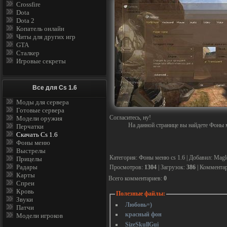
Crossfire
Dota
Dota 2
Копатель онлайн
Читы для других игр
GTA
Сталкер
Игровые секреты
Все для Cs 1.6
Моды для сервера
Готовые сервера
Согласитесь, ну!
Модели оружия
На данной странице вы найдете
Фоны м
Перчатки
Скачать Cs 1.6
Фоны меню
Выстрелы
Категория
:
Фоны меню cs 1.6
|
Добавил
:
Magl
Прицелы
Радары
Просмотров
:
1304
|
Загрузок
:
386
|
Коммента
Карты
Всего комментариев
:
0
Спреи
Кровь
Полезные файлы:
Звуки
Любовь=)
Патчи
красный фон
Модели игроков
SizeSkullGui