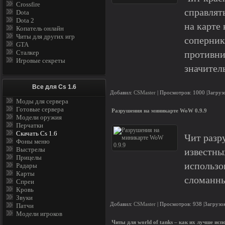
Crossfire
справлят
Dota
Dota 2
на карте
Копатель онлайн
Читы для других игр
соперник
GTA
Сталкер
противни
Игровые секреты
значител
Все для Cs 1.6
Добавил:
CSMaster
| Просмотров: 1000 |Загруз
Моды для сервера
Готовые сервера
Разрушения на миникарте WoW 0.9.9
Модели оружия
Перчатки
Скачать Cs 1.6
Чит разр
Фоны меню
Выстрелы
известны
Прицелы
использо
Радары
Карты
сломанны
Спреи
Кровь
Звуки
Добавил:
CSMaster
| Просмотров: 938 |Загрузок
Патчи
Модели игроков
Читы для world of tanks – как их лучше исп