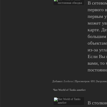
В сетевом
первого в
первым у
может уви
карте. Де
большим
объектам
из-за угл
Если Вы 
вами, то 
постоянн
Добавил:
Zorthrus
| Просмотров: 691 |Загрузок
Чит World of Tanks аимбот
В столкн