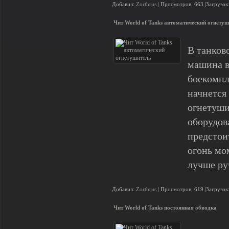
Добавил:
Zorthrus
| Просмотров: 663 |Загрузок
Чит World of Tanks автоматический огнету
В танков
машина в
боекомпле
начнется
огнетуши
оборудов
предстои
огонь мо
лучше ру
Добавил:
Zorthrus
| Просмотров: 619 |Загрузок
Чит World of Tanks постоянная обводка