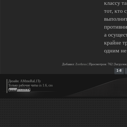
классу т
тот, кто 
выполнит
противни
а осущес
крайне т
одним не
Добавил:
Zorthrus
| Просмотров: 762 |Загрузок
1-8
Дизайн: AMmoRaL1Ty
Только
рабочие читы cs 1.6, css