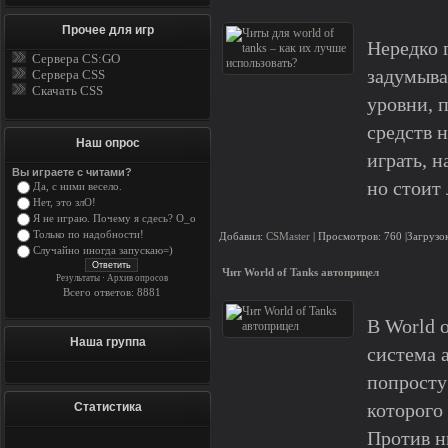
Прочее для игр
Нередко 
Сервера CS:GO
задумыва
Сервера CSS
Скачать CSS
уровни, 
средств 
Наш опрос
играть, 
Вы играете с читами?
но стоит
Да, с ними весело.
Нет, это злО!
Я не играю. Почему я сдесь? О_о
Только по надобности!
Добавил:
CSMaster
| Просмотров: 760 |Загрузок
Случайно иногда запускаю=)
Чит World of Tanks автоприцел
Результаты
·
Архив опросов
Всего ответов: 8881
В World 
Наша группа
система 
попросту
которого
Статистика
Против н