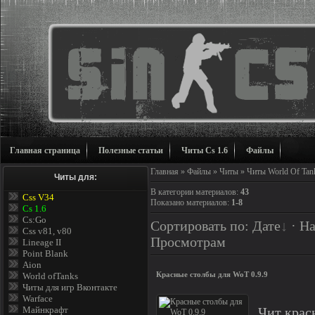
Главная страница
Полезные статьи
Читы Cs 1.6
Файлы
Главная
»
Файлы
»
Читы
» Читы World Of Tan
Читы для:
В категории материалов
:
43
Css V34
Показано материалов
:
1-8
Cs 1.6
Cs:Go
Сортировать по
:
Дате
·
На
Css v81, v80
Просмотрам
Lineage II
Point Blank
Aion
Красные столбы для WoT 0.9.9
World ofTanks
Читы для игр Вконтакте
Warface
Майнкрафт
Чит крас