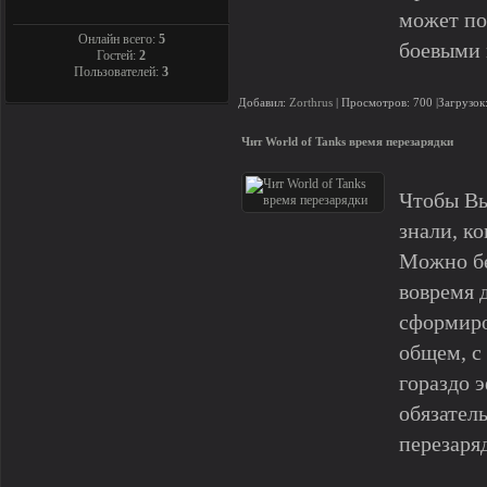
может по
Онлайн всего:
5
боевыми 
Гостей:
2
Пользователей:
3
Добавил:
Zorthrus
| Просмотров: 700 |Загрузок
Чит World of Tanks время перезарядки
Чтобы Вы 
знали, ко
Можно бе
вовремя 
сформиро
общем, с
гораздо 
обязател
перезаря