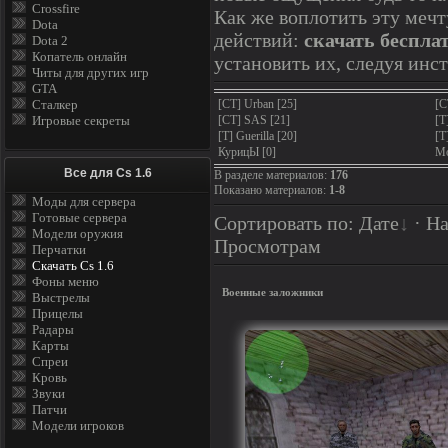
Crossfire
Как же воплотить эту мечт
Dota
действий:
скачать бесплат
Dota 2
Копатель онлайн
установить их, следуя инст
Читы для других игр
GTA
[CT] Urban
[25]
[C
Сталкер
[CT] SAS
[21]
[T
Игровые секреты
[T] Guerilla
[20]
[T
КурицЫ
[0]
Мо
Все для Cs 1.6
В разделе материалов
:
176
Показано материалов
:
1-8
Моды для сервера
Готовые сервера
Сортировать по
:
Дате
·
На
Модели оружия
Просмотрам
Перчатки
Скачать Cs 1.6
Фоны меню
Военные заложники
Выстрелы
Прицелы
Радары
Карты
Спреи
Кровь
Звуки
Патчи
Модели игроков