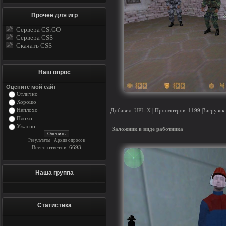
Прочее для игр
Сервера CS:GO
Сервера CSS
Скачать CSS
Наш опрос
Оцените мой сайт
Отлично
Хорошо
Неплохо
Добавил:
UPL-X
| Просмотров: 1199 |Загрузок:
Плохо
Ужасно
Заложник в виде работника
Результаты
·
Архив опросов
Всего ответов: 6693
Наша группа
Статистика