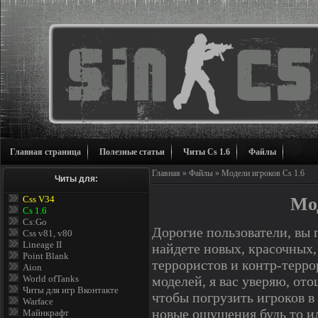
Главная страница
Полезные статьи
Читы Cs 1.6
Файлы
Главная
»
Файлы
» Модели игроков Cs 1.6
Читы для:
Мод
Css V34
Cs 1.6
Cs:Go
Дорогие пользователи, вы 
Css v81, v80
Lineage II
найдете новых, красочных
Point Blank
террористов и контр-терро
Aion
моделей, я вас уверяю, от
World ofTanks
Читы для игр Вконтакте
чтобы погрузить игроков 
Warface
новые ощущения будь то и
Майнкрафт