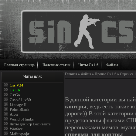
Главная страница
Полезные статьи
Читы Cs 1.6
Файлы
Главная
»
Файлы
»
Прочее Cs 1.6
» Спреи cs 1
Читы для:
Css V34
Cs 1.6
Cs:Go
В данной категории вы на
Css v81, v80
Lineage II
контры
, ведь есть такие 
Point Blank
дороги)) В этой категории
Aion
представлены флагами США
World ofTanks
Читы для игр Вконтакте
персонажами мемов, муль
Warface
спреями для контры
.
Майнкрафт