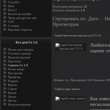
Crossfire
Dota
В категории материалов
:
25
Dota 2
Показано материалов
:
1-8
Копатель онлайн
Сортировать по
:
Дате
·
На
Читы для других игр
GTA
Просмотрам
Сталкер
Игровые секреты
Спрей Ангельские крылья для CS 1.6
Все для Cs 1.6
Любители
Моды для сервера
оценят э
Готовые сервера
Модели оружия
Перчатки
Скачать Cs 1.6
Фоны меню
Выстрелы
Прицелы
Добавил:
Jus
| Просмотров: 1620 |Загрузок: 49
Радары
Карты
Спреи
Спрей в виде черепа
Кровь
Звуки
Как изве
Патчи
несколько
Модели игроков
несуразн