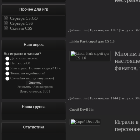
Прочее для игр
Сервера CS:GO
Сервера CSS
Скачать CSS
Добавил:
Jus
| Просмотров: 1267 |Загрузок: 36
Linkin Park спрей для CS 1.6
Наш опрос
Многим и
Вы играете с читами?
Да, с ними весело.
настояще
Нет, это злО!
фанатов,
Я не играю. Почему я сдесь? О_о
Только по надобности!
Случайно иногда запускаю=)
Результаты
·
Архив опросов
Всего ответов: 8881
Добавил:
Jus
| Просмотров: 1144 |Загрузок: 38
Наша группа
Спрей Devil Jin
Играли в
Статистика
персонаже