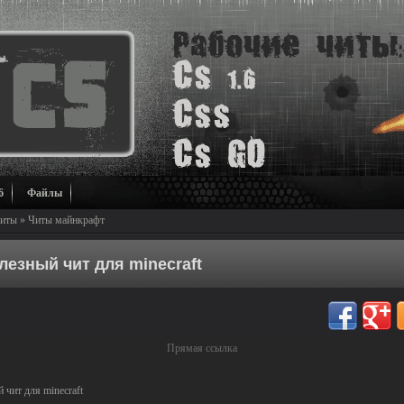
6
Файлы
иты
»
Читы майнкрафт
лезный чит для minecraft
Прямая ссылка