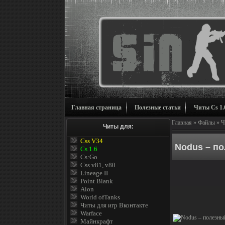
Главная страница
Полезные статьи
Читы Cs 1.
Главная
»
Файлы
»
Ч
Читы для:
Css V34
Nodus – по
Cs 1.6
Cs:Go
Css v81, v80
Lineage II
Point Blank
Aion
World ofTanks
Читы для игр Вконтакте
Warface
Майнкрафт