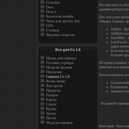
Crossfire
Ни одна игра не обх
Dota
администраторы игр 
Dota 2
Копатель онлайн
Для этого вам нужно
Читы для других игр
геймера. Главное, п
GTA
Aimbot – фу
Сталкер
AntiRain по
Игровые секреты
AutoMine – 
AutoSword –
удары мечом
Все для Cs 1.6
Если вам ну
большие пр
Моды для сервера
Готовые сервера
Но нужно помнить, ч
Модели оружия
minecraft использов
Перчатки
Воспользоваться до
Скачать Cs 1.6
Фоны меню
Скачать nodu
Выстрелы
Распаковать 
Прицелы
Заменить min
Радары
Карты
На данной страниц
Спреи
Кровь
Звуки
Патчи
Модели игроков
Категория
:
Читы ма