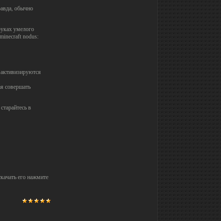
равда, обычно
руках умелого
inecraft nodus:
, активизируются
ая совершать
старайтесь в
скачать его нажмите