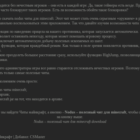
одится без нечестным игроков – они есть в каждой игре. Да, такие геймеры есть везде. П
часто блокируют таких игроков. Есть ли возможность обойти такие блокировки?
 скачать nodus читы для minecraft. Этот чит может стать очень серьезным «оружием» в 
равильно воспользоваться этим приложением. Так что давайте изучим возможности чита m
нкция по наведению прицела на вашего противника, которая запускается автоматически.
зволяет остановить непогоду, которая может помешать игровому процессу.
включает автоматическую добычу полезных ископаемых из шахт.
 функция, которая враждебный режим. Как только в поле зрения появляется противник
.
жно преодолеть большое расстояние сразу, используйте функцию HighJump, позволяющ
ыжки.
то администраторы игры все равно стараются отслеживать нечестных игроков. Поэтому 
ать только самые полезные читы.
полнением очень просто:
s читы minecraft;
архив;
ecraft.jar на тот, что находится в архиве.
е вы найдете
Читы майнкрафт
, а именно -
Nodus – полезный чит для minecraft
, чтобы 
на кнопку выше.
Nodus – полезный чит для minecraft download
йнкрафт
|
Добавил
:
CSMaster