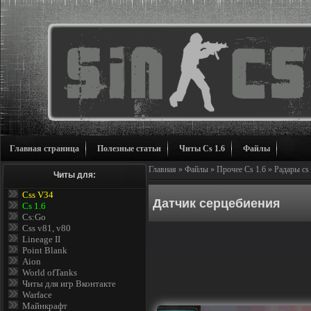
Главная страница
Полезные статьи
Читы Cs 1.6
Файлы
Главная
»
Файлы
»
Прочее Cs 1.6
»
Радары cs 
Читы для:
Css V34
Датчик серцебиения
Cs 1.6
Cs:Go
Css v81, v80
Lineage II
Point Blank
Aion
World ofTanks
Читы для игр Вконтакте
Warface
Майнкрафт