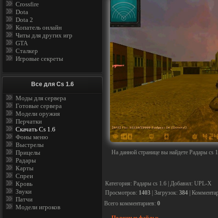
Crossfire
Dota
Dota 2
Копатель онлайн
Читы для других игр
GTA
Сталкер
Игровые секреты
Все для Cs 1.6
Моды для сервера
Готовые сервера
Модели оружия
Перчатки
Скачать Cs 1.6
Фоны меню
Выстрелы
На данной странице вы найдете
Радары cs 1
Прицелы
Радары
Карты
Спреи
Кровь
Категория
:
Радары cs 1.6
|
Добавил
:
UPL-X
Звуки
Просмотров
:
1403
|
Загрузок
:
384
|
Коммента
Патчи
Всего комментариев
:
0
Модели игроков