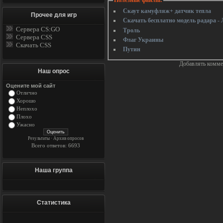
Полезные файлы:
Скаут камуфляж+ датчик тепла
Прочее для игр
Скачать бесплатно модель радара -
Сервера CS:GO
Троль
Сервера CSS
Флаг Украины
Скачать CSS
Путин
Добавлять коммен
Наш опрос
Оцените мой сайт
Отлично
Хорошо
Неплохо
Плохо
Ужасно
Результаты
·
Архив опросов
Всего ответов: 6693
Наша группа
Статистика